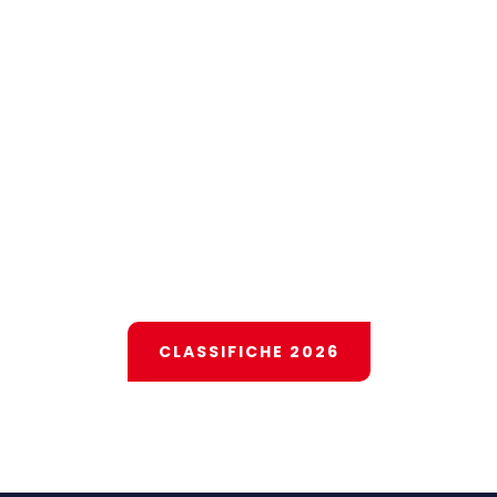
CESENATICO 100
16 MAGGIO 2027
283
7
7
8
DAYS
HOURS
MINUTES
SECONDS
CLASSIFICHE 2026