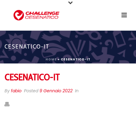
CESENATICO-IT
HOME
»
CESENATICO-IT
CESENATICO-IT
By
fabio
Posted
9 Gennaio 2022
In
CHALLENGE