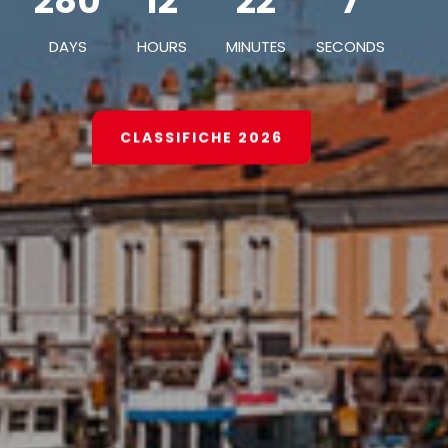
280
12
22
5
DAYS
HOURS
MINUTES
SECONDS
CLASSIFICHE 2026